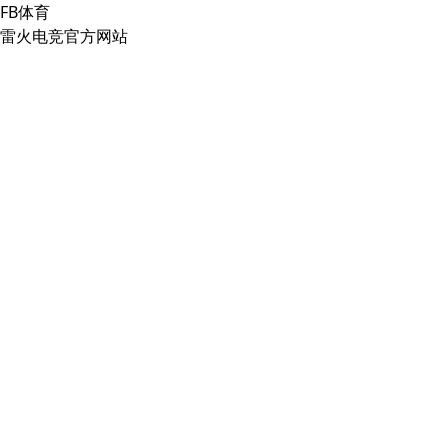
FB体育
雷火电竞官方网站