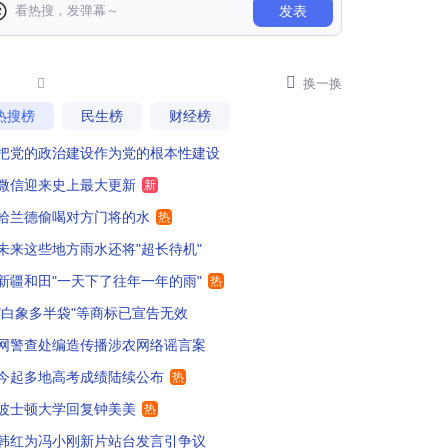
发表
疆大粮仓正在赶来
105
下点雨，多产点粮，多来点绿洲

87

换一换
热搜榜
民生榜
财经榜
要去和田捡石头，大雨冲刷出来很多吧？
41
把党的政治建设作为党的根本性建设
疆要尽早规划地下雨水管网。
75
微信迎来史上最大更新
新
疆灰土大，太需要这样的及时雨
69
哈兰德偷喝对方门将的水
热
未来这些地方雨水还将"超长待机"
望新疆全部都变成绿洲！！！
8
新疆和田"一天下了往年一年的雨"
热
0毫米，不是60厘米？
3
"白象多半袋"等商标已宣告无效
网警查处编造传播涉农网络谣言案
啥叫超过当地全年平均降水量，应该是总降水量才对吧，这样才配得上是相当于一天下了往常一年的雨
2
今起多地高考成绩陆续公布
热
有水就是好事，有水了，沙漠就能生长植被，年复一年 绿洲近在眼前。
50
波士顿大学回复钟美美
热
疆人民是不是考虑一下基建了
43
韩红为冯小刚新片站台发言引争议