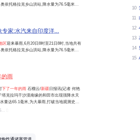
奥依托格拉克乡山洪站,降水量为76.5毫米。
10
今
.7毫米,这个数字超过当地全年平均降水量,相当
11
这
12
气象专家:水汽来自印度洋...
我
13
地区
迎来暴雨,6月20日8时至21日8时,当地共有
14
奥依托格拉克乡山洪站,降水量为76.5毫米。
喜
.7毫米,这个数字超过当地全年平均降水量,相当
15
一
年的雨
新
时
下了一年的雨
石榴云/
新疆
日报讯(记者 何艳
多
,位于塔克拉玛干沙漠南缘的和田市出现强降水天
时降水量达65.1毫米,为大暴雨,打破当地观测史单
我
象台的实况数据显示,20日12-13时,和田市降
...
水量打破当地观测史...
新
南
鞭炮炸通堵塞管道