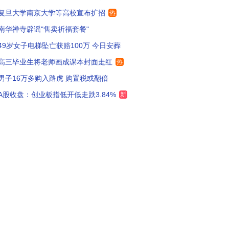
复旦大学南京大学等高校宣布扩招
热
年的雨都是好的，哪儿干旱往哪儿下
94
南华禅寺辟谣"售卖祈福套餐"
样的降雨一年来个四五回南疆就要变草原了
285
49岁女子电梯坠亡获赔100万 今日安葬
没别的意思，我就想就现在这情况囊会不会发霉
119
高三毕业生将老师画成课本封面走红
热
男子16万多购入路虎 购置税或翻倍
雨润南疆
133
A股收盘：创业板指低开低走跌3.84%
新
万个人凑不出一把伞
151
疆大粮仓正在赶来
105
下点雨，多产点粮，多来点绿洲
87
要去和田捡石头，大雨冲刷出来很多吧？
41
疆要尽早规划地下雨水管网。
75
疆灰土大，太需要这样的及时雨
69