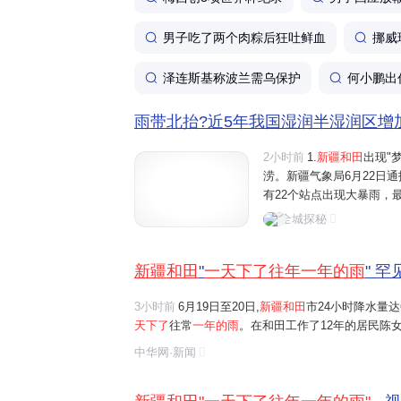
男子吃了两个肉粽后狂吐鲜血
挪威
泽连斯基称波兰需乌保护
何小鹏出
雨带北抬?近5年我国湿润半湿润区增加超
2小时前
1.
新疆和田
出现"
涝。新疆气象局6月22日通
有22个站点出现大暴雨，
水量达76.5毫米。而和田
全城探秘
常年份，当地全年降水量也
新疆和田
"
一天下了往年一年的雨
" 
3小时前
6月19日至20日,
新疆和田
市24小时降水量达
天下了
往常
一年的雨
。在和田工作了12年的居民陈
雨,当地出现部分民居漏雨、道路积水的情况
中华网·新闻