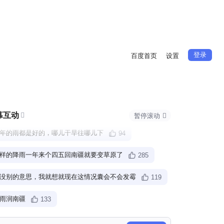
登录
百度首页
设置
幕互动

暂停滚动

年的雨都是好的，哪儿干旱往哪儿下
94
样的降雨一年来个四五回南疆就要变草原了
285
没别的意思，我就想就现在这情况囊会不会发霉
119
雨润南疆
133
万个人凑不出一把伞
151