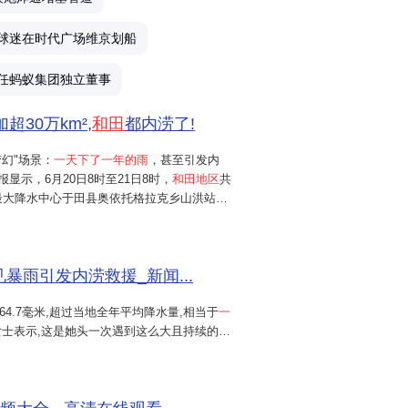
希
球迷在时代广场维京划船
6
任蚂蚁集团独立董事
30万km²,
和田
都内涝了!
梦幻"场景：
一天下了一年的雨
，甚至引发内
报显示，6月20日8时至21日8时，
和田地区
共
新
最大降水中心于田县奥依托格拉克乡山洪站降
市的单日降水量则达到64.7毫米，要知道，在正
才数十毫米，这场仅...
罕见暴雨引发内涝救援_新闻...
64.7毫米,超过当地全年平均降水量,相当于
一
女士表示,这是她头一次遇到这么大且持续的降