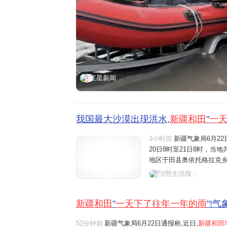
红星新闻
我国最大沙漠出现洪水,
新疆和田
"
一
3小时前
新疆气象局6月2
20日8时至21日8时，当
地区于田县奥依托格拉克乡山
20时至20日20时的单日
智慧生活报
降水量，相当于一天下了往
新疆和田
"
一天下了往年一年的雨
"!
52分钟前
新疆气象局6月22日通报称,近日,
新疆和田