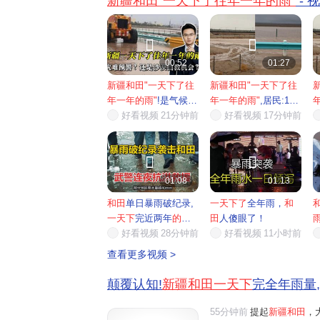
新疆和田"一天下了往年一年的雨"
- 


00:52
01:27
新疆和田"一天下了往
新疆和田"一天下了往
年一年的雨"
!是气候
年一年的雨"
,居民:12
灾...
好看视频
21分钟前
年...
好看视频
17分钟前


01:08
01:13
和田
单日暴雨破纪录,
一天下了
全年雨，
和
一天下
完近两年
的雨
,
田
人傻眼了！
武警...
好看视频
28分钟前
好看视频
11小时前
查看更多视频 >
颠覆认知!
新疆和田一天下
完全年雨量,
55分钟前
提起
新疆和田
，