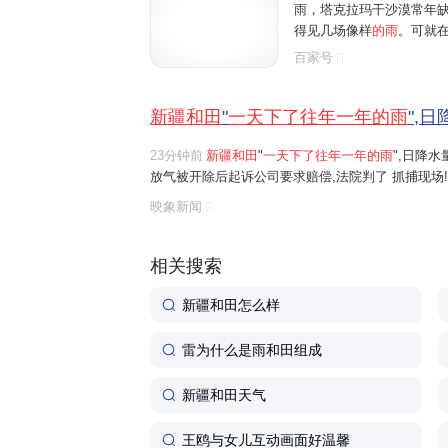
雨，塔克拉玛干沙漠常年缺水
得见几场像样
的雨
。可就在 
城上演了一幕魔幻景象：24
百家号
48.1 毫米的降水量，短短
新疆和田
"
一天下了往年一年的雨
",
23分钟前
新疆和田
"
一天下了往年一年的雨
",日降
放气被开除后起诉公司要求赔偿,法院判了 抓捕现场
映象新闻
相关搜索
新疆和田怎么样
雷为什么是雨和田组成
新疆和田天气
王鸥与女儿互动画面好温馨