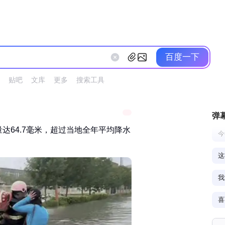
百度一下
贴吧
文库
更多
搜索工具
弹
量达64.7毫米，超过当地全年平均降水
今
这
我
喜
一