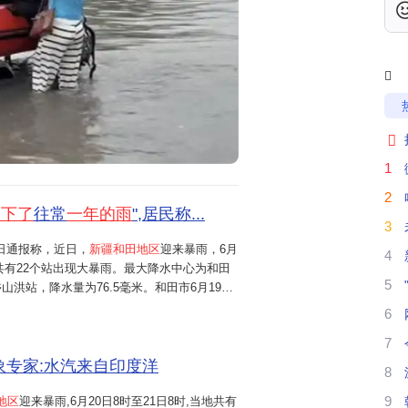
新
多

我

新
1
南
2
天下了
往常
一年的雨
",居民称...
3
希
2日通报称，近日，
新疆和田地区
迎来暴雨，6月
4
地共有22个站出现大暴雨。最大降水中心为和田
6
5
洪站，降水量为76.5毫米。和田市6月19日
降水量为64.7毫米，这个数字超过当地全年平均
6
常一年的雨。和田市居民陈女士告诉红星新...
7
气象专家:水汽来自印度洋
8
新
9
地区
迎来暴雨,6月20日8时至21日8时,当地共有