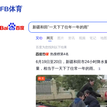
FB体育
时间不限
所有网页和文件
站点内检索
网页
图片
资讯
视频
笔记
地图
百度为您找到以下结果
热搜榜第4名
6月19日至20日，新疆和田市24小时降水
量，相当于一天下了往常一年的雨。‌‌
1
昨天