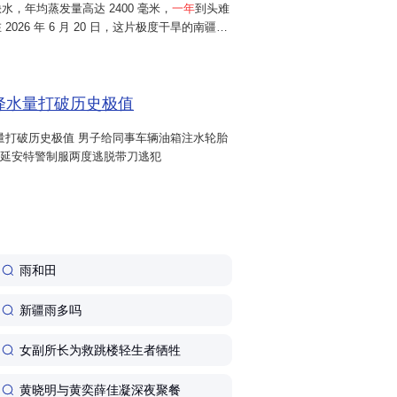
，年均蒸发量高达 2400 毫米，
一年
到头难
2026 年 6 月 20 日，这片极度干旱的南疆小
 小时累计降雨 64.7 毫米，远超当地常年年均
一天
，直接下完...
日降水量打破历史极值
水量打破历史极值 男子给同事车辆油箱注水轮胎
!延安特警制服两度逃脱带刀逃犯
雨和田
新疆雨多吗
女副所长为救跳楼轻生者牺牲
黄晓明与黄奕薛佳凝深夜聚餐