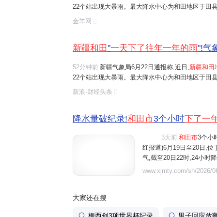
22个站出现大暴雨。最大降水中心为和田地区于田县
和田市6月19日20时至20日20时的单日降水量为64
金羊网
于
一天下了
往常
一年的雨
。 和田市居民陈...
新疆和田
"
一天下了往年一年的雨
"!
52分钟前
新疆气象局6月22日通报称,近日,
新疆和田
22个站出现大暴雨。最大降水中心为和田地区于田县
和田市6月19日20时至20日20时的单日降水量为64
新浪·财经头条
于
一天下了
往常
一年的雨
。 和田市居民陈...
降水量破纪录!
和田市
3个小时
下了一
3天前
和田市
3个小
视频
红报道)6月19日至20日

气,截至20日22时,24小
日降水量纪录。 来自中央气
www.xjmty.com/sh/2026/06
水量达34.3毫米,单小时降
大家还在搜
梅西创3项世界杯纪录
男子回应放