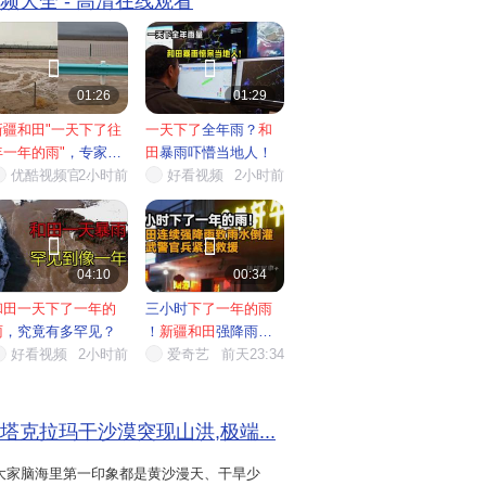
视频大全 - 高清在线观看


01:26
01:29
新疆和田"一天下了往
一天下了
全年雨？
和
年一年的雨"
，专家回
田
暴雨吓懵当地人！
应
优酷视频官…
2小时前
好看视频
2小时前


04:10
00:34
和田一天下了一年的
三小时
下了一年的雨
雨
，究竟有多罕见？
！
新疆和田
强降雨致
好看视频
2小时前
雨水倒...
爱奇艺
前天23:34
塔克拉玛干沙漠突现山洪,极端...
大家脑海里第一印象都是黄沙漫天、干旱少