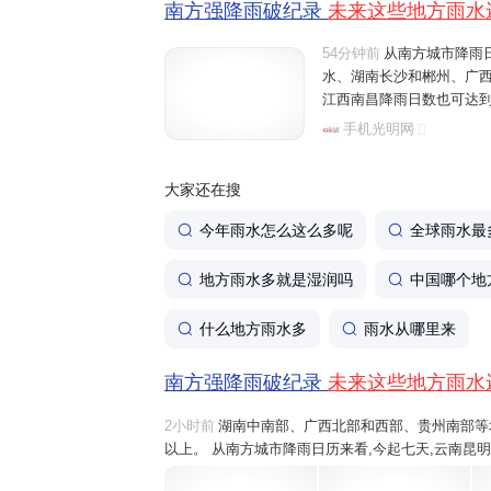
南方强降雨破纪录
未来这些地方雨水
54分钟前
从南方城市降雨
水、湖南长沙和郴州、广
江西南昌降雨日数也可达到
六盘水将有大雨、暴雨,之后
手机光明网
雨。 温馨提醒,近期,南方降
大家还在搜
今年雨水怎么这么多呢
全球雨水最
地方雨水多就是湿润吗
中国哪个地
什么地方雨水多
雨水从哪里来
南方强降雨破纪录
未来这些地方雨水
2小时前
湖南中南部、广西北部和西部、贵州南部等地部
以上。 从南方城市降雨日历来看,今起七天,云南昆
桂林和柳州、江西吉安
雨水
或将全勤,重庆、江西南