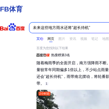
FB体育
时间不限
所有网页和文件
站点内检索
网页
图片
资讯
视频
笔记
地图
百度为您找到以下结果
热搜榜第3名
随着梅雨季的全面开启，南方强降雨不断。
量较常年同期偏多1倍以上，不少站点雨
还会"超长待机"，雨带南北摆动，将轮番
带。‌‌
1
2小时前