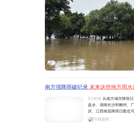
央视新闻
南方强降雨破纪录
未来这些地方雨水
3小时前
从南方城市降雨日
盘水、湖南长沙和郴州、
庆、江西南昌降雨日数也可
桂林、六盘水将有大雨、暴
央视新闻
可能有大雨。温馨提醒，