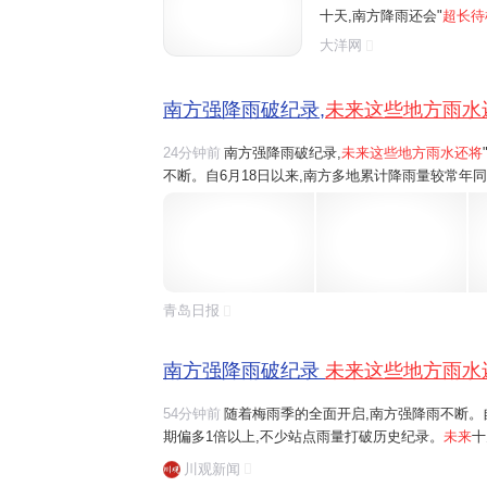
十天,南方降雨还会"
超长待
到江南中南部一带。 刚刚
大洋网
些城市未来七天降雨全勤?
南方强降雨破纪录,
未来这些地方雨水
24分钟前
南方强降雨破纪录,
未来这些地方雨水还将
不断。自6月18日以来,南方多地累计降雨量较常年
未来十天,南方降雨还会"超长待机",雨带南北摆动
刚刚过去的强降雨有多猛?未来暴雨重心...
青岛日报
南方强降雨破纪录
未来这些地方雨水
54分钟前
随着梅雨季的全面开启,南方强降雨不断。
期偏多1倍以上,不少站点雨量打破历史纪录。
未来
十
轮番影响贵州、广西北部到江南中南部一带。刚刚过
川观新闻
城市未来七天降雨全勤?一组数据为你揭晓。