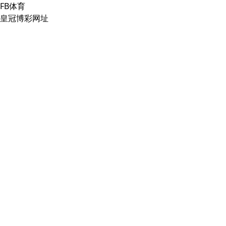
FB体育
皇冠博彩网址